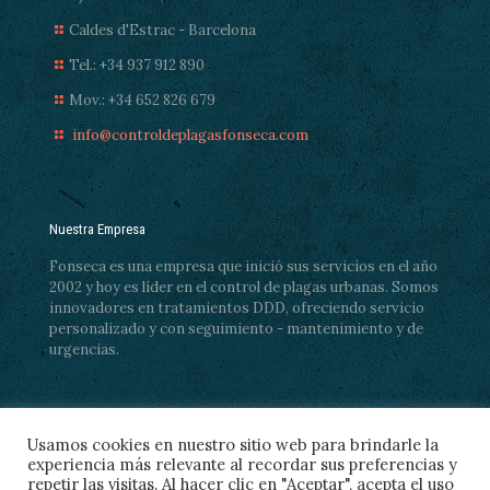
Caldes d'Estrac - Barcelona
Tel.: +34 937 912 890
Mov.: +34 652 826 679
info@controldeplagasfonseca.com
Nuestra Empresa
Fonseca es una empresa que inició sus servicios en el año
2002 y hoy es líder en el control de plagas urbanas. Somos
innovadores en tratamientos DDD, ofreciendo servicio
personalizado y con seguimiento - mantenimiento y de
urgencias.
Usamos cookies en nuestro sitio web para brindarle la
experiencia más relevante al recordar sus preferencias y
repetir las visitas. Al hacer clic en "Aceptar", acepta el uso